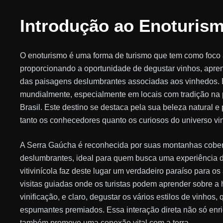
Introdução ao Enoturis
O enoturismo é uma forma de turismo que tem como foco a v
proporcionando a oportunidade de degustar vinhos, apren
das paisagens deslumbrantes associadas aos vinhedos. 
mundialmente, especialmente em locais com tradição na
Brasil. Este destino se destaca pela sua beleza natural e
tanto os conhecedores quanto os curiosos do universo vin
A Serra Gaúcha é reconhecida por suas montanhas cober
deslumbrantes, ideal para quem busca uma experiência d
vitivinícola faz deste lugar um verdadeiro paraíso para o
visitas guiadas onde os turistas podem aprender sobre a hi
vinificação, e claro, degustar os vários estilos de vinhos,
espumantes premiados. Essa interação direta não só enr
também promove uma conexão vital com a terra.