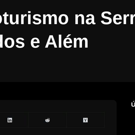
turismo na Ser
dos e Além
Ú