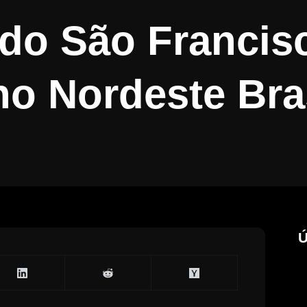
 do São Francis
no Nordeste Bra
Ú