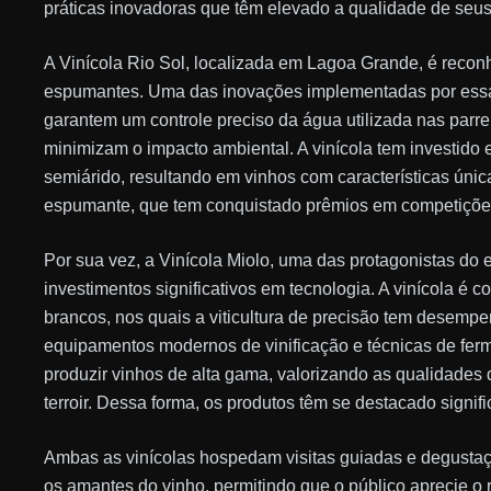
práticas inovadoras que têm elevado a qualidade de seus
A Vinícola Rio Sol, localizada em Lagoa Grande, é recon
espumantes. Uma das inovações implementadas por essa v
garantem um controle preciso da água utilizada nas parre
minimizam o impacto ambiental. A vinícola tem investido
semiárido, resultando em vinhos com características úni
espumante, que tem conquistado prêmios em competições 
Por sua vez, a Vinícola Miolo, uma das protagonistas do 
investimentos significativos em tecnologia. A vinícola é 
brancos, nos quais a viticultura de precisão tem desem
equipamentos modernos de vinificação e técnicas de ferm
produzir vinhos de alta gama, valorizando as qualidades 
terroir. Dessa forma, os produtos têm se destacado signif
Ambas as vinícolas hospedam visitas guiadas e degusta
os amantes do vinho, permitindo que o público aprecie o 