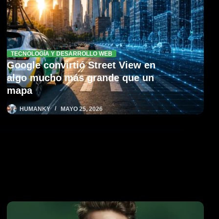
TECNOLOGÍA Y DESARROLLO WEB
Google convirtió Street View en
algo mucho más grande que un
mapa
HUMANKY
MAYO 25, 2026