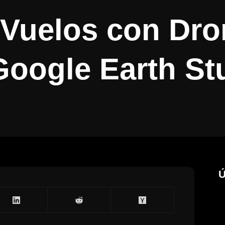
 Vuelos con Dro
oogle Earth St
Ú