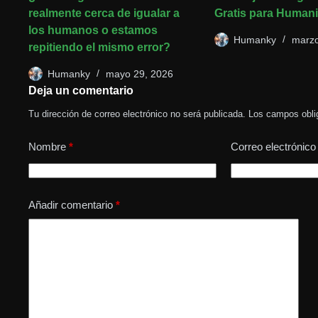
realmente cerca de igualar a
Gratis para Humani
los humanos o estamos
Humanky
marzo
repitiendo el mismo error?
Humanky
mayo 29, 2026
Deja un comentario
Tu dirección de correo electrónico no será publicada.
Los campos obli
Nombre
*
Correo electrónico
Añadir comentario
*