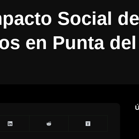
cto Social des
s en Punta del
Ú