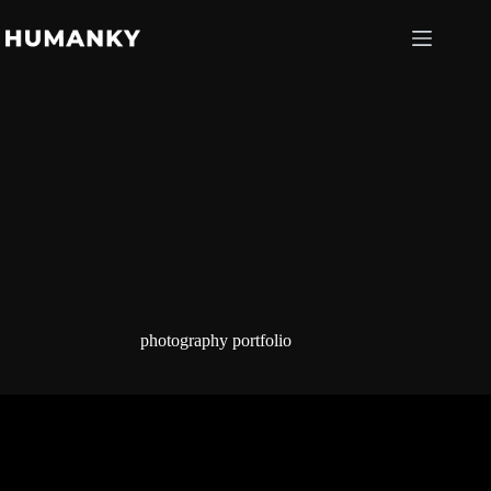
Saltar
al
contenido
photography portfolio